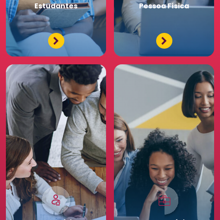
Estudantes
Pessoa
Física
Tenha acessos exclusivos
e diferenciados da maior
comunidade de Recursos
Humanos. Conheça os
benefícios diferenciados
para a sua equipe. Saia
na frente para o seu
negócio.