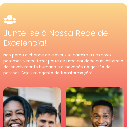
Junte-se à Nossa Rede de
Excelência!
Pessoa
Física
Premium
Pessoa
Jurídica
Não perca a chance de elevar sua carreira a um novo
Tenha acessos exclusivos
Fortaleça o seu negócio e
patamar. Venha fazer parte de uma entidade que valoriza o
e diferenciados da maior
faça parte da maior
desenvolvimento humano e a inovação na gestão de
comunidade de Recursos
comunidade de Recursos
pessoas. Seja um agente da transformação!
Humanos. Conheça os
Humanos. Conheças os
benefícios diferenciados
benefícios criados para
para você. Saia na frente
empresas.
para a sua carreira.