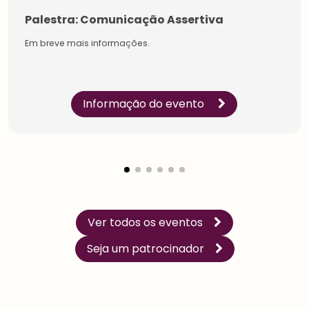
Palestra: Comunicação Assertiva
Em breve mais informações.
Informação do evento
Estudantes
Pessoa
Física
Inicie a sua rede de
Impulsione a sua carreira
conexões na maior
e conecte-se com os
comunidade do setor.
especialistas sobre
Conecte-se com líderes e
gestão de pessoas.
especialistas, amplie a
Conheça os benefícios
sua rede de
criados para você.
aprendizagem.
Ver todos os eventos
Seja um patrocinador