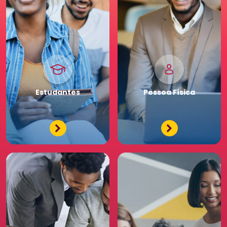
Pessoa
Jurídica
Premium
Estudantes
Pessoa
Física
Tenha acessos exclusivos
e diferenciados da maior
comunidade de Recursos
Humanos. Conheça os
benefícios diferenciados
para a sua equipe. Saia
na frente para o seu
negócio.