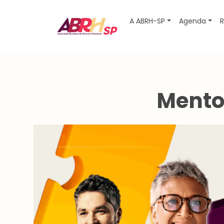
A ABRH-SP
Agenda
R
Navegação principal
Mento