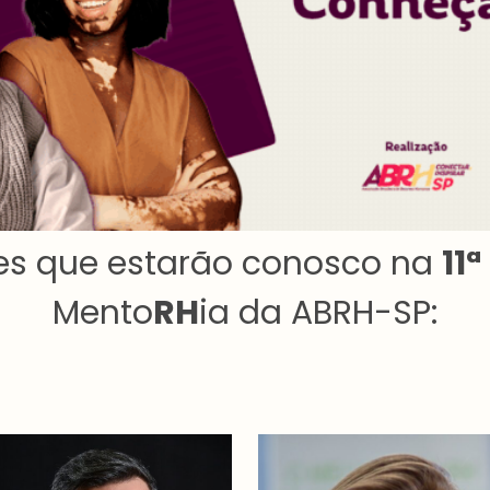
s que estarão conosco na
11ª
Mento
RH
ia da ABRH-SP: