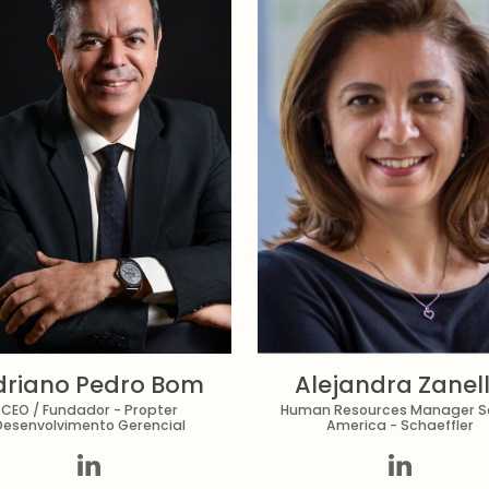
driano Pedro Bom
Alejandra Zanel
CEO / Fundador - Propter
Human Resources Manager S
Desenvolvimento Gerencial
America - Schaeffler