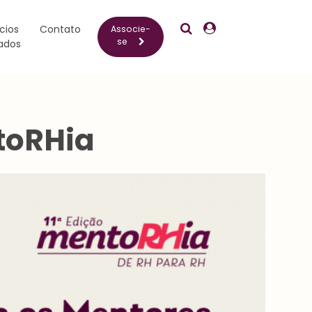
Pesquisar
Crescentia
cios
Contato
Associe-
se
ados
toRHia