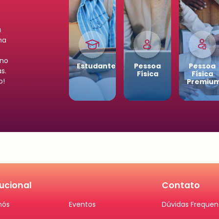
a
ha
ano
Estudantes
Pessoa
Pessoa
s.
Física
Física
o!
Premiu
tucional
Contato
nós
Eventos
Dúvidas Frequen