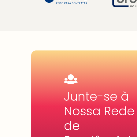
Junte-se à
Nossa Rede
de