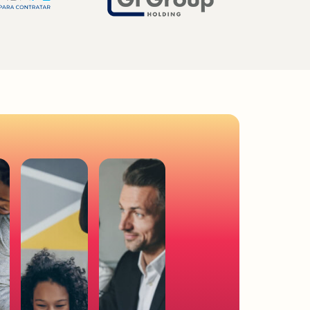
negóci
o.