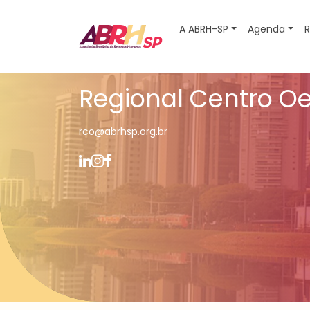
A ABRH-SP
Agenda
R
Navegação principal
Regional Centro O
rco@abrhsp.org.br