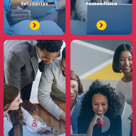
Estudantes
Pessoa
Física
Tenha acessos exclusivos
e diferenciados da maior
comunidade de Recursos
Humanos. Conheça os
benefícios diferenciados
para a sua equipe. Saia
na frente para o seu
negócio.