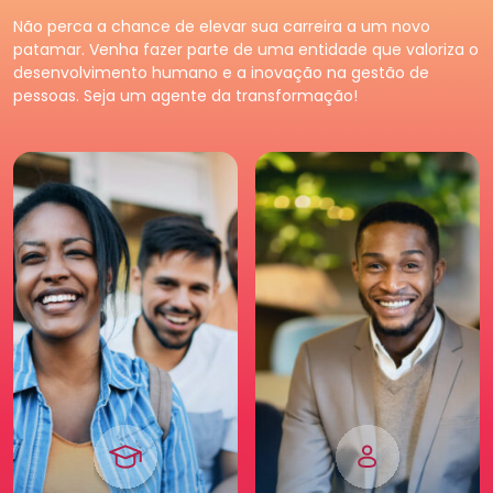
Premium
Pessoa
Jurídica
Não perca a chance de elevar sua carreira a um novo
Tenha acessos exclusivos
Fortaleça o seu negócio e
patamar. Venha fazer parte de uma entidade que valoriza o
e diferenciados da maior
faça parte da maior
desenvolvimento humano e a inovação na gestão de
comunidade de Recursos
comunidade de Recursos
pessoas. Seja um agente da transformação!
Humanos. Conheça os
Humanos. Conheças os
benefícios diferenciados
benefícios criados para
para você. Saia na frente
empresas.
para a sua carreira.
Pessoa
Jurídica
Premium