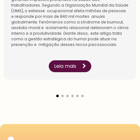
trabalhadores. Segundo a Organização Mundial da Saúde
(OMS), o estresse ocupacional afeta milhões de pessoas
e responde por mais de 840 mil mortes anuais
globalmente. Fenômenos como a síndrome de burnout,
assédio moral e isolamento relacional deterioram o clima
interno e a produtividade. Diante disso, este artigo trata
Estudantes
como a gestão estratégica do humor pode atuar na
Pessoa
Física
prevenção e mitigação desses riscos psicossociais.
Inicie a sua rede de
Impulsione a sua carreira
conexões na maior
e conecte-se com os
comunidade do setor.
especialistas sobre
Conecte-se com líderes e
gestão de pessoas.
Leia mais
especialistas, amplie a
Conheça os benefícios
sua rede de
criados para você.
aprendizagem.