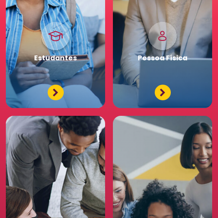
Pessoa
Jurídica
Premium
Estudantes
Pessoa
Física
Tenha acessos exclusivos
e diferenciados da maior
comunidade de Recursos
Humanos. Conheça os
benefícios diferenciados
para a sua equipe. Saia
na frente para o seu
negócio.