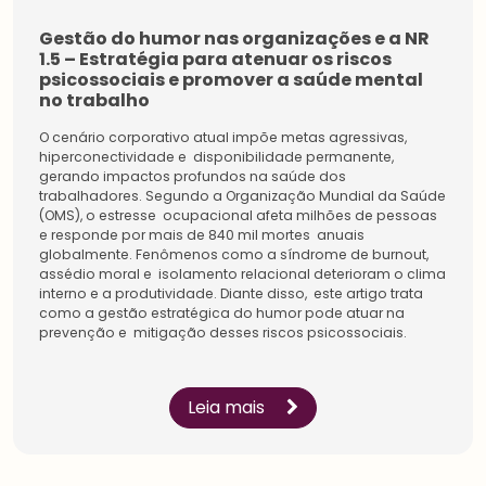
Gestão do humor nas organizações e a NR
1.5 – Estratégia para atenuar os riscos
psicossociais e promover a saúde mental
no trabalho
O cenário corporativo atual impõe metas agressivas,
hiperconectividade e disponibilidade permanente,
gerando impactos profundos na saúde dos
trabalhadores. Segundo a Organização Mundial da Saúde
(OMS), o estresse ocupacional afeta milhões de pessoas
e responde por mais de 840 mil mortes anuais
globalmente. Fenômenos como a síndrome de burnout,
assédio moral e isolamento relacional deterioram o clima
interno e a produtividade. Diante disso, este artigo trata
Estudantes
como a gestão estratégica do humor pode atuar na
Pessoa
Física
prevenção e mitigação desses riscos psicossociais.
Inicie a sua rede de
Impulsione a sua carreira
conexões na maior
e conecte-se com os
comunidade do setor.
especialistas sobre
Conecte-se com líderes e
gestão de pessoas.
Leia mais
especialistas, amplie a
Conheça os benefícios
sua rede de
criados para você.
aprendizagem.