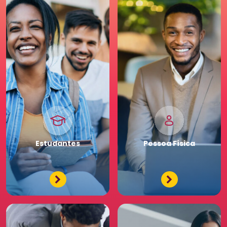
Pessoa
Jurídica
Premium
Estudantes
Pessoa
Física
Tenha acessos exclusivos
e diferenciados da maior
comunidade de Recursos
Humanos. Conheça os
benefícios diferenciados
para a sua equipe. Saia
na frente para o seu
negócio.