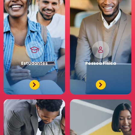
Pessoa
Jurídica
Premium
Estudantes
Pessoa
Física
Tenha acessos exclusivos
e diferenciados da maior
comunidade de Recursos
Humanos. Conheça os
benefícios diferenciados
para a sua equipe. Saia
na frente para o seu
negócio.