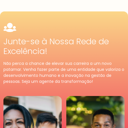
Junte-se à Nossa Rede de
Excelência!
Pessoa
Física
Premium
Pessoa
Jurídica
Não perca a chance de elevar sua carreira a um novo
Tenha acessos exclusivos
Fortaleça o seu negócio e
patamar. Venha fazer parte de uma entidade que valoriza o
e diferenciados da maior
faça parte da maior
desenvolvimento humano e a inovação na gestão de
comunidade de Recursos
comunidade de Recursos
pessoas. Seja um agente da transformação!
Humanos. Conheça os
Humanos. Conheças os
benefícios diferenciados
benefícios criados para
para você. Saia na frente
empresas.
para a sua carreira.