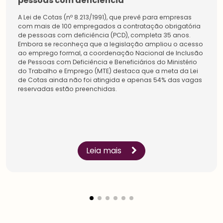
pessoas com deficiência
A Lei de Cotas (nº 8.213/1991), que prevê para empresas
com mais de 100 empregados a contratação obrigatória
de pessoas com deficiência (PCD), completa 35 anos.
Embora se reconheça que a legislação ampliou o acesso
ao emprego formal, a coordenação Nacional de Inclusão
de Pessoas com Deficiência e Beneficiários do Ministério
do Trabalho e Emprego (MTE) destaca que a meta da Lei
de Cotas ainda não foi atingida e apenas 54% das vagas
reservadas estão preenchidas.
Estudantes
Pessoa
Física
Inicie a sua rede de
Impulsione a sua carreira
conexões na maior
e conecte-se com os
comunidade do setor.
especialistas sobre
Conecte-se com líderes e
gestão de pessoas.
Leia mais
especialistas, amplie a
Conheça os benefícios
sua rede de
criados para você.
aprendizagem.