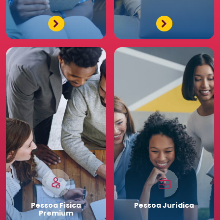
e diferenciados da maior
comunidade de Recursos
Humanos. Conheça os
benefícios diferenciados
para a sua equipe. Saia
na frente para o seu
negócio.
Pessoa
Física
Pessoa
Jurídica
Premium