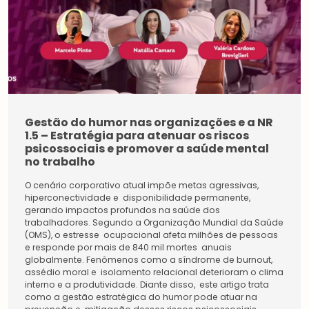
Gestão do humor nas organizações e a NR
1.5 – Estratégia para atenuar os riscos
psicossociais e promover a saúde mental
no trabalho
O cenário corporativo atual impõe metas agressivas,
hiperconectividade e disponibilidade permanente,
gerando impactos profundos na saúde dos
trabalhadores. Segundo a Organização Mundial da Saúde
(OMS), o estresse ocupacional afeta milhões de pessoas
e responde por mais de 840 mil mortes anuais
globalmente. Fenômenos como a síndrome de burnout,
assédio moral e isolamento relacional deterioram o clima
interno e a produtividade. Diante disso, este artigo trata
Estudantes
como a gestão estratégica do humor pode atuar na
Pessoa
Física