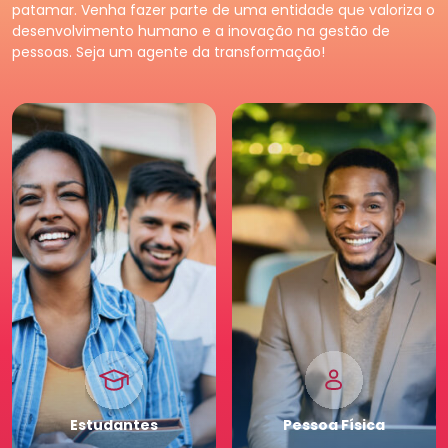
Tenha acessos exclusivos
Fortaleça o seu negócio e
patamar. Venha fazer parte de uma entidade que valoriza o
e diferenciados da maior
faça parte da maior
desenvolvimento humano e a inovação na gestão de
comunidade de Recursos
comunidade de Recursos
pessoas. Seja um agente da transformação!
Humanos. Conheça os
Humanos. Conheças os
benefícios diferenciados
benefícios criados para
para você. Saia na frente
empresas.
para a sua carreira.
Pessoa
Jurídica
Premium
Estudantes
Pessoa
Física
Tenha acessos exclusivos