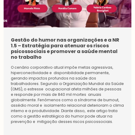
Gestão do humor nas organizações e a NR
1.5 – Estratégia para atenuar os riscos
psicossociais e promover a saúde mental
no trabalho
O cenário corporativo atual impõe metas agressivas,
hiperconectividade e disponibilidade permanente,
gerando impactos profundos na saúde dos
trabalhadores. Segundo a Organização Mundial da Saúde
(OMS), o estresse ocupacional afeta milhões de pessoas
e responde por mais de 840 mil mortes anuais
globalmente. Fenômenos como a síndrome de burnout,
assédio moral e isolamento relacional deterioram o clima
interno e a produtividade. Diante disso, este artigo trata
Estudantes
como a gestão estratégica do humor pode atuar na
Pessoa
Física
prevenção e mitigação desses riscos psicossociais.
Inicie a sua rede de
Impulsione a sua carreira
conexões na maior
e conecte-se com os
comunidade do setor.