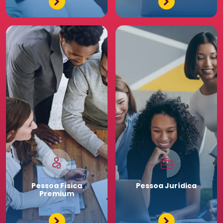
benefícios diferenciados
para a sua equipe. Saia
na frente para o seu
negócio.
Pessoa
Física
Pessoa
Jurídica
Premium